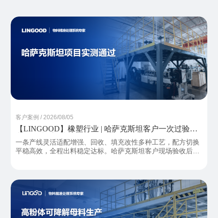
客户案例 / 2026/08/05
【LINGOOD】橡塑行业 | 哈萨克斯坦客户一次过验：
六组分失重配料系统7天跑通10种配方
一条产线灵活适配增强、回收、填充改性多种工艺，配方切换
平稳高效，全程出料稳定达标。哈萨克斯坦客户现场验收后给
予高度评价：“比预期的还要好”设备即将发运，投入当地工厂
量产。